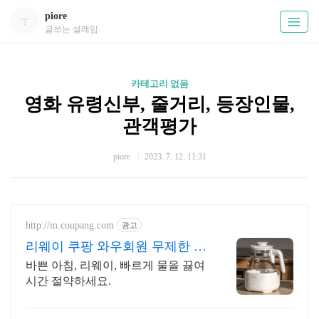
piore
글쓰는 설레임
카테고리 없음
영화 유령신부, 줄거리, 등장인물,
관객평가
piore
2023. 7. 12. 11:31
http://m.coupang.com
광고
리웨이 쿠팡 와우회원 무제한 무
료배송
바쁜 아침, 리웨이, 빠르게 물을 끓여
시간 절약하세요.