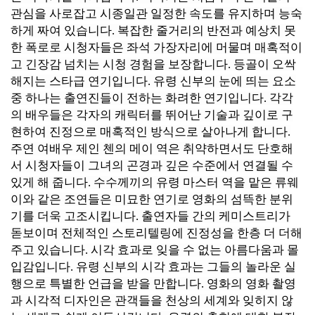
관심을 사로잡고 시종일관 일정한 속도를 유지하며 능숙
하게 짜여 있습니다. 복잡한 줄거리의 반전과 예상치 못
한 폭로로 시청자들은 좌석 가장자리에 머물며 매혹적이
고 긴장감 넘치는 시청 경험을 보장합니다.
등골이 오싹
해지는 스타급 연기입니다. 유령
신부의 눈에 띄는 요소
중 하나는 출연진들이 전하는 화려한 연기입니다. 각각
의 배우들은 각자의 캐릭터를 뛰어난 기술과 깊이로 구
현하여 진정으로 매혹적인 방식으로 살아나게 합니다.
주연 여배우 제인 첸의 메이 역은 취약하면서도 단호해
서 시청자들이 그녀의 곤경과 깊은 수준에서 연결될 수
있게 해 줍니다. 수수께끼의 유령 마스터 역을 맡은 류웨
이와 같은 조연들은 미묘한 연기로 영화의 섬뜩한 분위
기를 더욱 고조시킵니다. 출연자들 간의 케미스트리가
돋보이며 전체적인 스토리텔링에 진정성을 한층 더 더해
주고 있습니다.
시각 효과로 잊을 수 없는 아름다움과 몰
입감입니다.
유령 신부의 시각 효과는 그들의 놀라운 실
행으로 특별한 언급을 받을 만합니다. 영화의 영화 촬영
과 시각적 디자인은 관객들을 천상의 세계와 잊히지 않