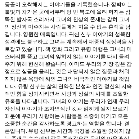
등골이 오싹해지는 이야기들을 기록했습니다. 깜박이는
불빛과 차가운 곳에서부터 텅 빈 복도에 울려 퍼지는 섬
뜩한 발자국 소리까지 그녀의 천상의 존재는 감히 그녀
의 정신과 마주치는 사람들에게 지울 수 없는 흔적을 남
깁니다.
영원한 매혹입니다. 귀신
신부 이야기의 섬뜩한
성격에도 불구하고 그녀는 계속해서 대중의 상상력을 사
로잡고 있습니다. 책 영화 그리고 유령 여행은 그녀의 미
스터리를 풀고 그녀의 잊히지 않는 이야기를 다시 들려
주기 위해 헌신해 왔습니다. 아마도 우리의 가장 깊은 감
정으로 심금을 울리는 것은 대답되지 않은 질문과 채워
지지 않은 욕망에 싸인 그녀의 비극적인 이야기일 것입
니다.
유령 신부는 삶의 연약한 본성과 인간 정신의 지속
적인 힘을 상기시키면서 사랑과 상실의 시대를 초월한
유혹을 나타냅니다. 그녀의 이야기는 우리가 언제 우리
자신의 이야기가 초자연적인 것과 얽히게 될지 모르기
때문에 우리가 사랑하는 사람들을 소중히 여기고 모든
소중한 순간을 감사하도록 경고하는 역할을 합니다. 결
론입니다. 유령 신부는 시간과 국경을 초월한 잊히지 않
는 존재로 수수께끼 같은 존재감으로 우리의 마음과 상